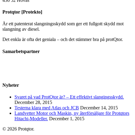
436 52 Hovås
Protqtor [Protekto]
Är ett patenterat slangningsskydd som ger ett fullgott skydd mot
slangning av diesel.
Det enkla är ofta det geniala – och det stämmer bra på protQtor.
Samarbetspartner
Nyheter
Svaret på vad ProtQtor är? – Ett effektivt slangingsskydd.
December 28, 2015
Testerna klara med Atlas och JCB
December 14, 2015
Landvetter Motor och Maskin, ny återförsäljare för Protqtors
Hitachi-Modeller.
December 1, 2015
© 2026 Protqtor.