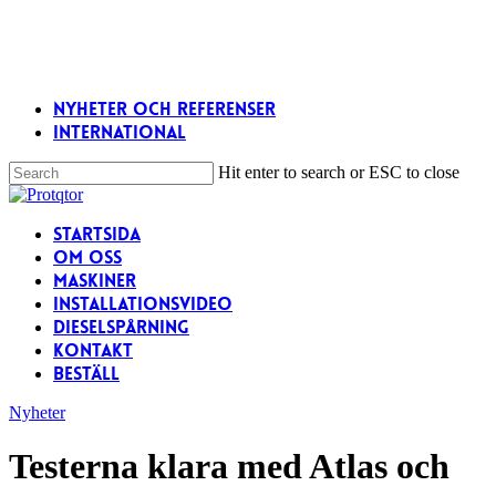
Skip
to
main
content
Nyheter och referenser
International
Hit enter to search or ESC to close
Close
Search
Menu
Startsida
Om oss
Maskiner
Installationsvideo
Dieselspårning
Kontakt
Beställ
Nyheter
Testerna klara med Atlas och